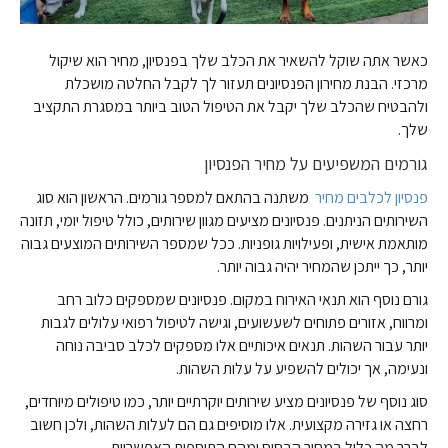
כאשר אתה שוקל להשאיר את הכלב שלך בפנסיון, מחיר הוא שיקול
מרכזי. הבנת מחירון הפנסיונים תעזור לך לקבל החלטה מושכלת
ולהבטיח שהכלב שלך יקבל את הטיפול הטוב ביותר במסגרת התקציב
שלך.
גורמים המשפיעים על מחיר הפנסיון
פנסיון לכלבים מחיר
משתנה בהתאם למספר גורמים. הראשון הוא סוג
השירותים הניתנים. פנסיונים מציעים מגוון שירותים, כולל טיפול יומי, תזונה
מותאמת אישית, ופעילויות גופניות. ככל שמספר השירותים המוצעים גבוה
יותר, כך ייתכן שהמחיר יהיה גבוה יותר.
גורם נוסף הוא תנאי האירוח במקום. פנסיונים שמספקים כלוב רחב
ומרווח, אזורים פתוחים לשעשועים, וגישה לטיפול רפואי עלולים לגבות
יותר עבור השהות. תנאים איכותיים אלו מספקים לכלב סביבה נוחה
ונעימה, אך יכולים להשפיע על עלות השהות.
סוג נוסף של פנסיונים מציע שירותים יוקרתיים יותר, כמו טיפולים מיוחדים,
רחצה או גזירה מקצועית. אלו מוסיפים גם הם לעלות השהות, ולכן חשוב
לברר מה כלול במחיר הבסיס ומהם התוספות האפשריות.