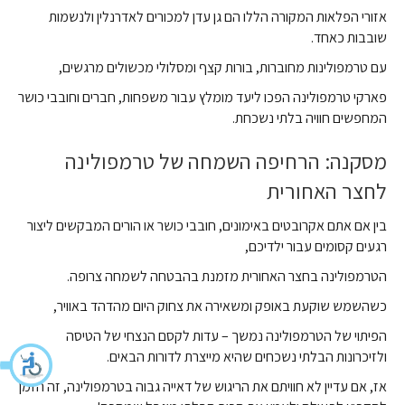
אזורי הפלאות המקורה הללו הם גן עדן למכורים לאדרנלין ולנשמות
שובבות כאחד.
עם טרמפולינות מחוברות, בורות קצף ומסלולי מכשולים מרגשים,
פארקי טרמפולינה הפכו ליעד מומלץ עבור משפחות, חברים וחובבי כושר
המחפשים חוויה בלתי נשכחת.
מסקנה: הרחיפה השמחה של
טרמפולינה
לחצר
האחורית
בין אם אתם אקרובטים באימונים, חובבי כושר או הורים המבקשים ליצור
רגעים קסומים עבור ילדיכם,
הטרמפולינה בחצר האחורית מזמנת בהבטחה לשמחה צרופה.
כשהשמש שוקעת באופק ומשאירה את צחוק היום מהדהד באוויר,
הפיתוי של הטרמפולינה נמשך – עדות לקסם הנצחי של הטיסה
ולזיכרונות הבלתי נשכחים שהיא מייצרת לדורות הבאים.
אז, אם עדיין לא חוויתם את הריגוש של דאייה גבוה בטרמפולינה, זה הזמן