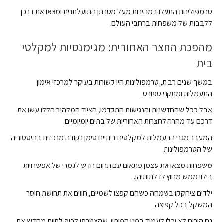
טרמפולינות התעלו במהירות מעל מטרתן התועלתנית ומצאו את דרכן
ללבבות של משפחות ברחבי העולם.
מהפכת החצר האחורית: מגימנסיות למקלטי
בית
במשך שנים רבות, טרמפולינות היו קשורות בעיקר למרכזי אימון
התעמלות ומתקני ספורט.
אבל ככל שהחדשנות והנגישות התקדמו, הציוד המלהיב הללו עשו את
דרכם עד מהרה לחצרות האחוריות של בתים יומיומיים.
המעבר מגני התעמלות למקלטים ביתיים סימן נקודה מרכזית בהיסטוריה
של הטרמפולינות.
משפחות מצאו את עצמן פתאום עם תחום חדש לגמרי של אפשרויות
בילוי ממש מחוץ לדלתותיהן.
ילדים ציחקקו בשמחה כשהם קפצו לשמיים, חווים את תחושת חוסר
המשקל בכל קפיצה.
גם הורים לא יכלו לעמוד בפני הפיתוי, שהצטרפו לכיף לחיות מחדש את