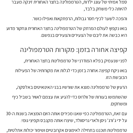
סמל אמיתי של עונג ילדות, הטרמפולינה בחצר האחורית זינקה מעבר
להיותה כלי משחק בלבד,
והפכה לשער לכיף חסר גבולות, הרפתקאות ואפילו כושר.
בואו נקפוץ לעולם המרתק של הטרמפולינה בחצר האחורית ונחקור מדוע
היא כבשה את ליבם של הצעירים והצעירים בנפשם.
קפיצה אחורה בזמן: מקורות הטרמפולינה
לפני שנעמיק בפלא המודרני של טרמפולינות בחצר האחורית,
בואו ניקח קפיצה אחורה בזמן כדי לגלות את מקורותיה של הפעילות
הכובשת הזו.
הרעיון של טרמפולינה מוצא את שורשיו בבני האינואיטים באלסקה,
שהשתמשו בעורות של וולרוס כדי להניע את עצמם לאוויר בשביל כיף
ומשחקים.
עם זאת, הטרמפולינה כפי שאנו מכירים אותה היום הומצאה בשנות ה-30
על ידי ג’ורג’ ניסן ולארי גריסוולד, שיצרו אותה מקנבס וקפיצי גומי.
טרמפולינות תוכננו בתחילה לאימונים אקרובטיים ושיפור יכולות אתלטיות,