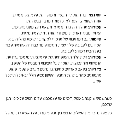
יופי נצחי:
גוון השוקולד העשיר והמושך של עץ אשא תרמי יוצר
אווירה קסומה, והופך למרכז נווה המדבר בגינה שלך.
עמידות:
תהליך השינוי התרמי מחזק את העץ מפני פגעי מזג
האוויר, מבטיח אריכות ימים ודרישות תחזוקה מינימליות.
קיימות:
עם המחויבות של תרמורי למקור בר קיימא ונהלי הייבוא
המודעים לסביבה של רושאר, הסיפון עומד כבחירה אחראית עבור
בעל הבית המודע לסביבה.
עמידות:
זיקת הלחות המופחתת של עץ אשא תרמי ממזערת את
הנפיחות וההתכווצות, ושומרת על היציבות המבנית של הסיפון.
צדדיות:
בין אם מארחים מסיבת גן, נהנים מערב שקט או פשוט
מתמוגגים מהחיבוק של הטבע, הסיפון מציע חלל רב-תכליתי לכל
אירוע.
כשהשמש שוקעת באופק, דמיינו את עצמכם צועדים יחפים על סיפון הגן
שלכם,
כל צעד מזכיר את השילוב הרצוף בין טבע ואומנות. עץ האשא התרמי של