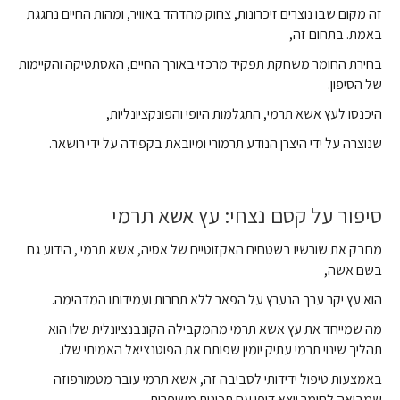
זה מקום שבו נוצרים זיכרונות, צחוק מהדהד באוויר, ומהות החיים נחגגת
באמת. בתחום זה,
בחירת החומר משחקת תפקיד מרכזי באורך החיים, האסתטיקה והקיימות
של הסיפון.
היכנסו לעץ אשא תרמי, התגלמות היופי והפונקציונליות,
שנוצרה על ידי היצרן הנודע תרמורי ומיובאת בקפידה על ידי רושאר.
סיפור על קסם נצחי: עץ אשא תרמי
מחבק את שורשיו בשטחים האקזוטיים של אסיה, אשא תרמי , הידוע גם
בשם אשה,
הוא עץ יקר ערך הנערץ על הפאר ללא תחרות ועמידותו המדהימה.
מה שמייחד את עץ אשא תרמי מהמקבילה הקונבנציונלית שלו הוא
תהליך שינוי תרמי עתיק יומין שפותח את הפוטנציאל האמיתי שלו.
באמצעות טיפול ידידותי לסביבה זה, אשא תרמי עובר מטמורפוזה
שמביאה לחומר יוצא דופן עם תכונות משופרות.