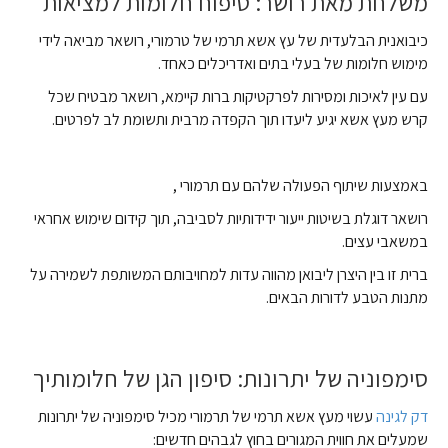
משלחת מאת רושר: טיפוח חלומות למציאות
כיבואנית הבלעדית של עץ אשא תרמי של טרמורי, רושאר מביאה לידי
מימוש חלומות של בעלי בתים ואדריכלים כאחד.
עם עין לאיכות ומסירות לפרקטיקות ברות קיימא, רושאר מבטיח שכל
קרש מעץ אשא יגיע ליעדו תוך הקפדה מרבית ותשומת לב לפרטים.
באמצעות שיתוף הפעולה שלהם עם תרמורי ,
רושאר דוגלת בשיטות ייעור ידידותיות לסביבה, תוך קידום שימוש אחראי
במשאבי עצים.
ברית זו בין היצרן ליבואן מהווה עדות למחויבותם המשותפת לשמירה על
מתנות הטבע לדורות הבאים.
סימפוניה של יתרונות: סיפון הגן של חלומותיך
דק לגינה
עשוי מעץ אשא תרמי של תרמורי מכיל סימפוניה של יתרונות
שמעלים את חווית המגורים בחוץ לגבהים חדשים: