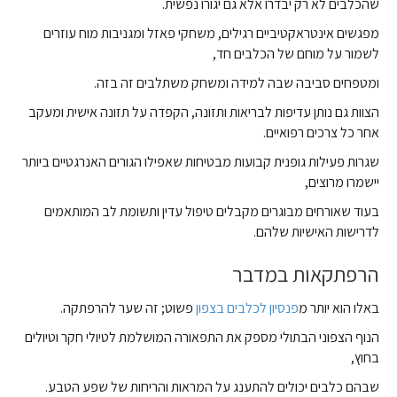
שהכלבים לא רק יבדרו אלא גם יגורו נפשית.
מפגשים אינטראקטיביים רגילים, משחקי פאזל ומגניבות מוח עוזרים
לשמור על מוחם של הכלבים חד,
ומטפחים סביבה שבה למידה ומשחק משתלבים זה בזה.
הצוות גם נותן עדיפות לבריאות ותזונה, הקפדה על תזונה אישית ומעקב
אחר כל צרכים רפואיים.
שגרות פעילות גופנית קבועות מבטיחות שאפילו הגורים האנרגטיים ביותר
יישמרו מרוצים,
בעוד שאורחים מבוגרים מקבלים טיפול עדין ותשומת לב המותאמים
לדרישות האישיות שלהם.
הרפתקאות במדבר
באלו הוא יותר מ
פנסיון לכלבים בצפון
פשוט; זה שער להרפתקה.
הנוף הצפוני הבתולי מספק את התפאורה המושלמת לטיולי חקר וטיולים
בחוץ,
שבהם כלבים יכולים להתענג על המראות והריחות של שפע הטבע.