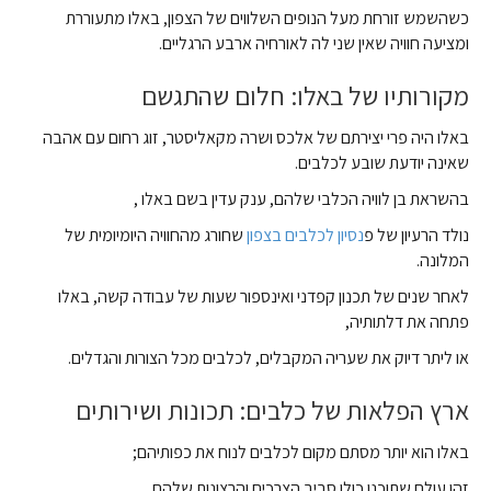
כשהשמש זורחת מעל הנופים השלווים של הצפון, באלו מתעוררת
ומציעה חוויה שאין שני לה לאורחיה ארבע הרגליים.
מקורותיו של באלו: חלום שהתגשם
באלו היה פרי יצירתם של אלכס ושרה מקאליסטר, זוג רחום עם אהבה
שאינה יודעת שובע לכלבים.
בהשראת בן לוויה הכלבי שלהם, ענק עדין בשם באלו ,
נולד הרעיון של
פ
נסיון לכלבים בצפון
שחורג מהחוויה היומיומית של
המלונה.
לאחר שנים של תכנון קפדני ואינספור שעות של עבודה קשה, באלו
פתחה את דלתותיה,
או ליתר דיוק את שעריה המקבלים, לכלבים מכל הצורות והגדלים.
ארץ הפלאות של כלבים: תכונות ושירותים
באלו הוא יותר מסתם מקום לכלבים לנוח את כפותיהם;
זהו עולם שתוכנן כולו סביב הצרכים והרצונות שלהם.