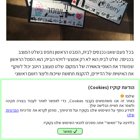
בכל פעם שאנו נכנסים לבית, המבט הראשון נתפס בשלט המוצב
בכניסה. שלט לבית הוא לא רק אמצעי לזיהוי הבית; הוא הסמל הראשון
שמשדר את האופי והאווירה של המקום. שלט מעוצב היטב יכול לשקף
את האישיות של הדיירים, להקנות תחושת שייכות וליצור רושם ראשוני
מדויק ומזמין. השלט לבית הוא פריט שמשלב בין אמנות ושימושיות. עם
הודעת קוקיז (Cookies)
עיצוב…
שלום!
קרא עוד
באתר זה אנו משתמשים בקבצי Cookies, כדי לאפשר לאתר לעבוד בצורה תקינה
ולשפר את חוויית הגלישה שלך.
למידע נוסף על השימוש שלנו בקוקיז ועל פרטיותך, מוזמן לקרוא את מדיניות
הפרטיות
שלנו
.
בלחיצה על "מאשר" אתה מסכים לתנאי השימוש שלנו בקוקיז.
מאשר