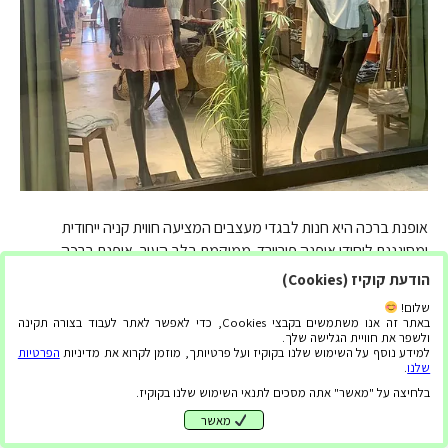
אופנת ברכה היא חנות לבגדי מעצבים המציעה חווית קניה ייחודית
ומסוגננת ליחידי אופנה פורוורד. ממוקמת בלב העיר, אופנת ברכה
מתהדרת במבחר רחב של בגדי מעצבים ואביזרים של מותגי אופנה
הודעת קוקיז (Cookies)
מובילים ברחבי העולם. אחד הדברים שמייחדים את אופנת ברכה מחנויות
שלום!
בגדים אחרות הוא המגוון הרחב של פריטי מעצבים איכותיים שהם
באתר זה אנו משתמשים בקבצי Cookies, כדי לאפשר לאתר לעבוד בצורה תקינה
ולשפר את חוויית הגלישה שלך.
מציעים. שמלות לאירועים וחצאיות יוקרתיות…
למידע נוסף על השימוש שלנו בקוקיז ועל פרטיותך, מוזמן לקרוא את מדיניות
הפרטיות
שלנו
.
קרא עוד
בלחיצה על "מאשר" אתה מסכים לתנאי השימוש שלנו בקוקיז.
מאשר