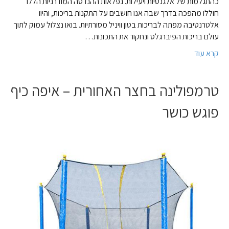
כהתגלמות של אלגנטיות ויעילות. נפלאות ההנדסה המודרניות הללו
חוללו מהפכה בדרך שבה אנו חושבים על התקנות בריכות, והיוו
אלטרנטיבה מפתה לבריכות בטון וויניל מסורתיות. בואו נצלול עמוק לתוך
עולם בריכות הפיברגלס ונחקור את התכונות…
קרא עוד
טרמפולינה בחצר האחורית – איפה כיף
פוגש כושר