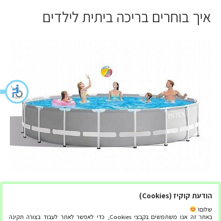
איך בוחרים בריכה ביתית לילדים
כאשר בוחרים בריכה ביתית לילדים, יש לקחת בחשבון מספר גורמים:
הודעת קוקיז (Cookies)
בטיחות חפשו בריכה עם מאפייני בטיחות כמו גידור, כיסויים ומשטחים
שלום!
מונעי החלקה. שקול להתקין אמצעי בטיחות נוספים כמו אזעקות לבריכה
באתר זה אנו משתמשים בקבצי Cookies, כדי לאפשר לאתר לעבוד בצורה תקינה