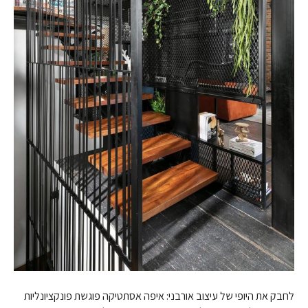
לחבק את היופי של עיצוב אורבני: איפה אסתטיקה פוגשת פונקציונליות