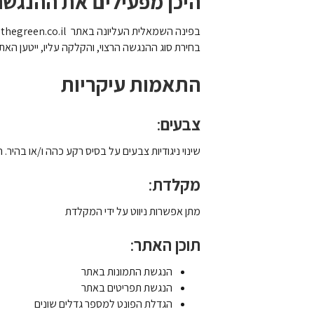
היכן מפעילים את ההנגש
בפינה השמאלית העליונה
באתר
thegreen.co.il ,
בחירת סוג ההנגשה הרצוי, והקלקה עליו, ייטען ה
התאמות עיקריות
צבעים
:
שינוי ניגודיות צבעים על בסיס רקע כהה ו/או בהיר.
מקלדת
:
מתן אפשרות ניווט על ידי המקלדת
תוכן האתר
:
הנגשת התמונות באתר
הנגשת תפריטים באתר
הגדלת הפונט למספר גדלים שונים