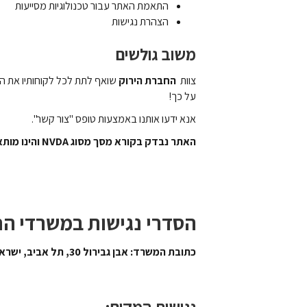
התאמת האתר עבור טכנולוגיות מסייעות
הצהרת נגישות
משוב גולשים
צוות
ה
חברת הירוק
שואף לתת לכל לקוחותיו את ה
על כך!
אנא ידעו אותנו באמצעות טופס "
צור קשר
".
האתר נבדק בקורא מסך מסוג NVDA והינו מותאם לגלישה בדפדנים הנפוצים (כרום, מוזילה , אדג')
הסדרי נגישות במשרדי ה
כתובת המשרד: אבן גבירול 30, תל אביב, ישראל